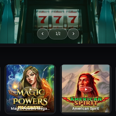
1/2
Magic-Powers-Megaways
American Spirit