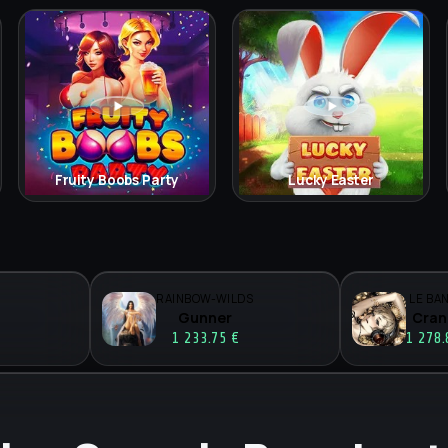
Win
Fruity Boobs Party
Lucky Easter
RAINBOW-WILDS
LE BA
Gunner
Cran
1 233.75 €
1 278.