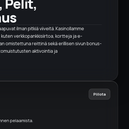
 Pelit,
aus
apuvat ilman pitkiä viiveitä. Kasinollamme
 kuten verkkopankkisiirtoa, kortteja ja e-
nan omistettuna reittinä sekä erillisen sivun bonus-
tomuistutusten aktivointia ja
Piilota
 ennen pelaamista.