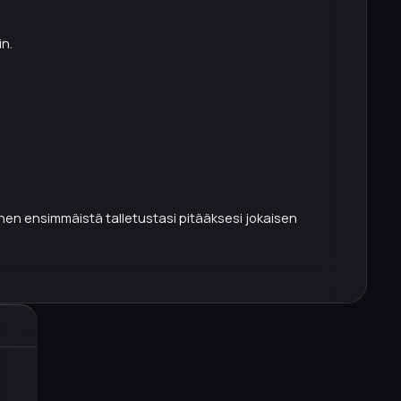
in.
nen ensimmäistä talletustasi pitääksesi jokaisen
ion jälkeen