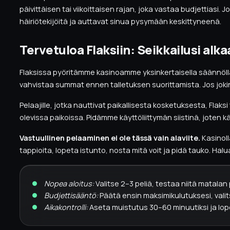
päivittäisen tai viikoittaisen rajan, joka vastaa budjettias
häiriötekijöitä ja auttavat sinua pysymään keskittyneenä.
Tervetuloa Flaksiin: Seikkailusi al
Flaksissa pyöritämme kasinoamme yksinkertaisella säännöllä: 
vahvistaa summat ennen talletuksen suorittamista. Jos jokin 
Pelaajille, jotka nauttivat paikallisesta kosketuksesta, Flak
olevissa paikoissa. Pidämme käyttöliittymän siistinä, joten
Vastuullinen pelaaminen ei ole tässä vain alaviite.
Kasinoll
tappioita, lopeta istunto, nosta mitä voit ja pidä tauko. Ha
Nopea aloitus:
Valitse 2–3 peliä, testaa niitä matalan
Budjettisääntö:
Päätä ensin maksimikulutuksesi, valit
Aikakontrolli:
Aseta muistutus 30–60 minuutiksi ja lope