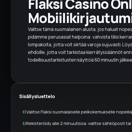
Flaksi Casino Onl
Mobiilikirjautum
Valitse tämä suomalainen alusta, jos haluat nopean
pidämme perusasiat helpoina: vahvista tilisi kerran
lompakoita, jotta voit siirtää varoja sujuvasti. Lö
ehdoille, jotta voit tarkistaa kierrätyssäännöt en
todellisuustarkistusten käyttöä 60 minuutin jälkee
Sisällysluettelo
Valitse Flaksi suomalaiselle pelikokemukselle nopeilla € 
01
Rekisteröidy alle 2 minuutissa: valitse sähköposti ta
02