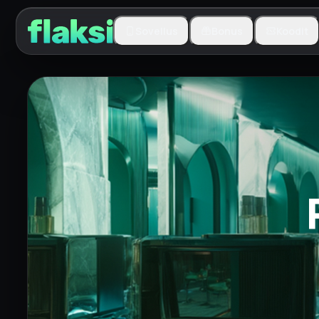
Sovellus
Bonus
Koodit