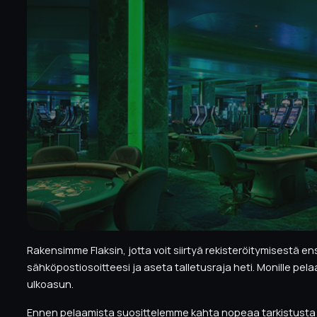
Rakensimme Flaksin, jotta voit siirtyä rekisteröitymisestä
sähköpostiosoitteesi ja aseta talletusraja heti. Monille pela
ulkoasun.
Ennen pelaamista suosittelemme kahta nopeaa tarkistusta Fl